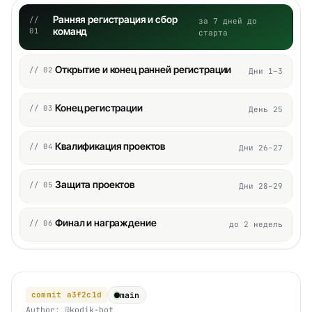
Ранняя регистрация и сбор
//
за 7 дней до
команд
01
старта
Открытие и конец ранней регистрации
// 02
Дни 1–3
Конец регистрации
// 03
День 25
Квалификация проектов
// 04
Дни 26–27
Защита проектов
// 05
Дни 28–29
Финал и награждение
// 06
до 2 недель
commit
a3f2c1d
main
Author:
@
kodik-bot