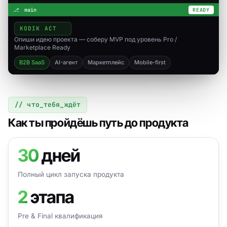
main
READY
KODIK ACT
▍
Опиши идею проекта — соберу MVP под уровень Pro /
Marketplace Ready
B2B SaaS
AI-агент
Маркетплейс
Mobile-first
// что_тебя_ждёт
Как ты пройдёшь путь до продукта
30
дней
Полный цикл запуска продукта
2
этапа
Pre & Final квалификация