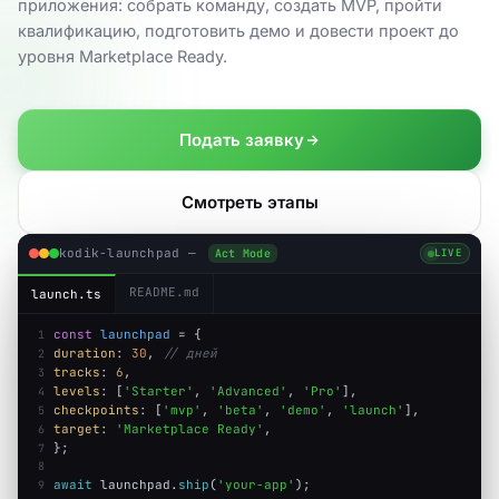
приложения: собрать команду, создать MVP, пройти
квалификацию, подготовить демо и довести проект до
уровня Marketplace Ready.
Подать заявку
Смотреть этапы
kodik-launchpad —
Act Mode
LIVE
README.md
launch.ts
const
launchpad
=
{
1
duration
:
30
,
// дней
2
tracks
:
6
,
3
levels
: [
'Starter'
,
'Advanced'
,
'Pro'
],
4
checkpoints
: [
'mvp'
,
'beta'
,
'demo'
,
'launch'
],
5
target
:
'Marketplace Ready'
,
6
};
7
8
await
launchpad.
ship
(
'your-app'
);
9